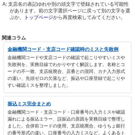
支店名の表記ゆれや別の頭文字で登録されている可能性
があります。前の文字選択ページに戻って別の文字を選
ぶか、
トップページ
から再度検索してみてください。
関連コラム
金融機関コード・支店コード確認時のミスと失敗例
金融機関コードや支店コードの確認で起こりやすいミスや
失敗例を、実務目線でわかりやすく解説します。名称とコ
ードの不一致、支店統廃合、店番との混同、カナ入力形式
の違い、先頭ゼロの欠落など、振込や口座登録で起こりや
すい確認ミスを整理しました。
振込ミス完全まとめ
金融機関コード・支店コード・口座番号の入力ミスや確認
漏れによる振込エラー、誤振込の原因を実務目線で整理し
ました。合併前コードの使用、支店統廃合、ゆうちょ銀行
の番号形式の違い、口座番号の入力ミスなど、よくあるト