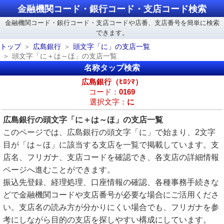
金融機関コード・銀行コード・支店コード検索
金融機関コード・銀行コード・支店コードや店番、支店番号を簡単に検索
できます。
トップ
広島銀行
頭文字「に」の支店一覧
頭文字「に＋は～ほ」の支店一覧
名称タップ検索
広島銀行（ﾋﾛｼﾏ）
コード：
0169
選択文字：
に
広島銀行の頭文字「に＋は～ほ」の支店一覧
このページでは、広島銀行の頭文字「に」で始まり、2文字
目が「は～ほ」に該当する支店を一覧で掲載しています。支
店名、フリガナ、支店コードを確認でき、各支店の詳細情報
ページへ進むことができます。
振込先登録、経理処理、口座情報の確認、各種事務手続きな
どで金融機関コードや支店番号が必要な場合にご活用くださ
い。支店名の読み方が分かりにくい場合でも、フリガナを参
考にしながら目的の支店を探しやすい構成にしています。