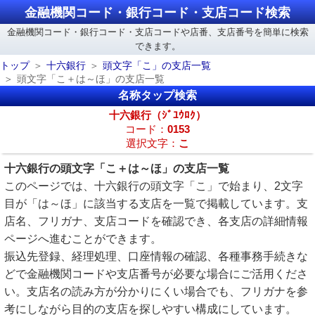
金融機関コード・銀行コード・支店コード検索
金融機関コード・銀行コード・支店コードや店番、支店番号を簡単に検索
できます。
トップ
十六銀行
頭文字「こ」の支店一覧
頭文字「こ＋は～ほ」の支店一覧
名称タップ検索
十六銀行（ｼﾞﾕｳﾛｸ）
コード：
0153
選択文字：
こ
十六銀行の頭文字「こ＋は～ほ」の支店一覧
このページでは、十六銀行の頭文字「こ」で始まり、2文字
目が「は～ほ」に該当する支店を一覧で掲載しています。支
店名、フリガナ、支店コードを確認でき、各支店の詳細情報
ページへ進むことができます。
振込先登録、経理処理、口座情報の確認、各種事務手続きな
どで金融機関コードや支店番号が必要な場合にご活用くださ
い。支店名の読み方が分かりにくい場合でも、フリガナを参
考にしながら目的の支店を探しやすい構成にしています。