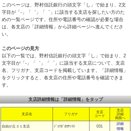
このページは、野村信託銀行の頭文字「し」で始まり、2文
字目が「-」「゛」「゜」に該当する支店を探したい方のた
めの一覧ページです。住所や電話番号の確認が必要な場合
は、各支店の「詳細情報」から詳細ページへ進んでくださ
い。
このページの見方
以下の一覧では、野村信託銀行の頭文字「し」で始まり、2
文字目が「-」「゛」「゜」に該当する支店について、支店
名、フリガナ、支店コードを掲載しています。「詳細情報」
をクリックすると、各支店の住所や電話番号を確認できま
す。
支店詳細情報は「詳細情報」をタップ
支店
支店
支店名
フリガナ
詳細
コード
画面へ
詳細
031
自由が丘３１支店
ｼﾞﾕｳｶﾞｵｶｻﾝｲﾁ
情報