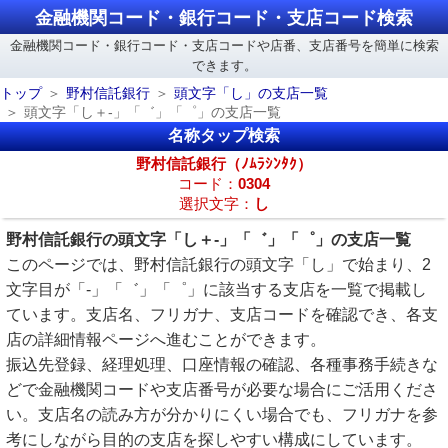
金融機関コード・銀行コード・支店コード検索
金融機関コード・銀行コード・支店コードや店番、支店番号を簡単に検索
できます。
トップ
野村信託銀行
頭文字「し」の支店一覧
頭文字「し＋-」「゛」「゜」の支店一覧
名称タップ検索
野村信託銀行（ﾉﾑﾗｼﾝﾀｸ）
コード：
0304
選択文字：
し
野村信託銀行の頭文字「し＋-」「゛」「゜」の支店一覧
このページでは、野村信託銀行の頭文字「し」で始まり、2
文字目が「-」「゛」「゜」に該当する支店を一覧で掲載し
ています。支店名、フリガナ、支店コードを確認でき、各支
店の詳細情報ページへ進むことができます。
振込先登録、経理処理、口座情報の確認、各種事務手続きな
どで金融機関コードや支店番号が必要な場合にご活用くださ
い。支店名の読み方が分かりにくい場合でも、フリガナを参
考にしながら目的の支店を探しやすい構成にしています。