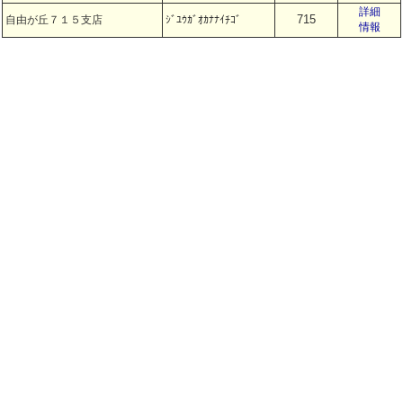
詳細
715
自由が丘７１５支店
ｼﾞﾕｳｶﾞｵｶﾅﾅｲﾁｺﾞ
情報