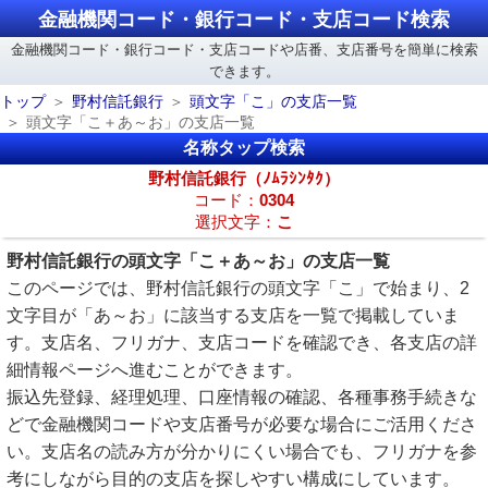
金融機関コード・銀行コード・支店コード検索
金融機関コード・銀行コード・支店コードや店番、支店番号を簡単に検索
できます。
トップ
野村信託銀行
頭文字「こ」の支店一覧
頭文字「こ＋あ～お」の支店一覧
名称タップ検索
野村信託銀行（ﾉﾑﾗｼﾝﾀｸ）
コード：
0304
選択文字：
こ
野村信託銀行の頭文字「こ＋あ～お」の支店一覧
このページでは、野村信託銀行の頭文字「こ」で始まり、2
文字目が「あ～お」に該当する支店を一覧で掲載していま
す。支店名、フリガナ、支店コードを確認でき、各支店の詳
細情報ページへ進むことができます。
振込先登録、経理処理、口座情報の確認、各種事務手続きな
どで金融機関コードや支店番号が必要な場合にご活用くださ
い。支店名の読み方が分かりにくい場合でも、フリガナを参
考にしながら目的の支店を探しやすい構成にしています。