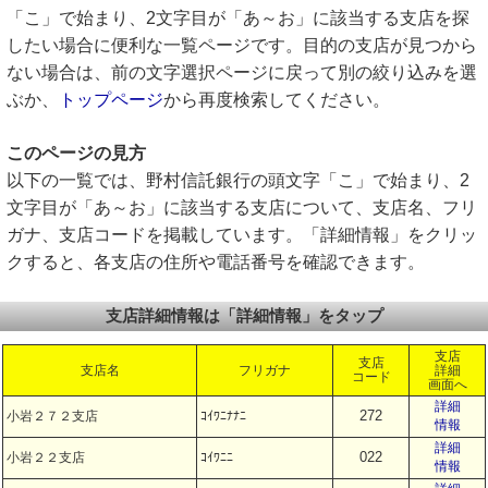
「こ」で始まり、2文字目が「あ～お」に該当する支店を探
したい場合に便利な一覧ページです。目的の支店が見つから
ない場合は、前の文字選択ページに戻って別の絞り込みを選
ぶか、
トップページ
から再度検索してください。
このページの見方
以下の一覧では、野村信託銀行の頭文字「こ」で始まり、2
文字目が「あ～お」に該当する支店について、支店名、フリ
ガナ、支店コードを掲載しています。「詳細情報」をクリッ
クすると、各支店の住所や電話番号を確認できます。
支店詳細情報は「詳細情報」をタップ
支店
支店
支店名
フリガナ
詳細
コード
画面へ
詳細
272
小岩２７２支店
ｺｲﾜﾆﾅﾅﾆ
情報
詳細
022
小岩２２支店
ｺｲﾜﾆﾆ
情報