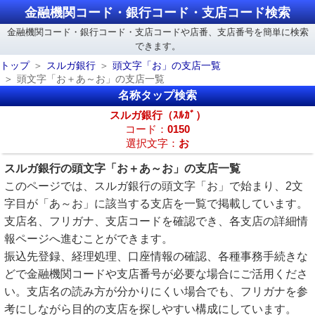
金融機関コード・銀行コード・支店コード検索
金融機関コード・銀行コード・支店コードや店番、支店番号を簡単に検索
できます。
トップ
スルガ銀行
頭文字「お」の支店一覧
頭文字「お＋あ～お」の支店一覧
名称タップ検索
スルガ銀行（ｽﾙｶﾞ）
コード：
0150
選択文字：
お
スルガ銀行の頭文字「お＋あ～お」の支店一覧
このページでは、スルガ銀行の頭文字「お」で始まり、2文
字目が「あ～お」に該当する支店を一覧で掲載しています。
支店名、フリガナ、支店コードを確認でき、各支店の詳細情
報ページへ進むことができます。
振込先登録、経理処理、口座情報の確認、各種事務手続きな
どで金融機関コードや支店番号が必要な場合にご活用くださ
い。支店名の読み方が分かりにくい場合でも、フリガナを参
考にしながら目的の支店を探しやすい構成にしています。