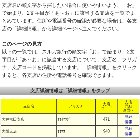
支店名の頭文字から探したい場合に使いやすいよう、「お」
で始まり、2文字目が「あ～お」に該当する支店を一覧でま
とめています。住所や電話番号の確認が必要な場合は、各支
店の「詳細情報」から詳細ページへ進んでください。
このページの見方
以下の一覧では、スルガ銀行の頭文字「お」で始まり、2文
字目が「あ～お」に該当する支店について、支店名、フリガ
ナ、支店コードを掲載しています。「詳細情報」をクリック
すると、各支店の住所や電話番号を確認できます。
支店詳細情報は「詳細情報」をタップ
支店
支店
支店名
フリガナ
詳細
コード
画面へ
詳細
471
大井松田支店
ｵｵｲﾏﾂﾀﾞ
情報
詳細
940
大阪支店
ｵｵｻｶ
情報