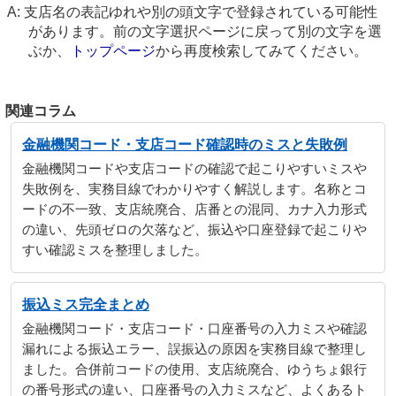
支店名の表記ゆれや別の頭文字で登録されている可能性
があります。前の文字選択ページに戻って別の文字を選
ぶか、
トップページ
から再度検索してみてください。
関連コラム
金融機関コード・支店コード確認時のミスと失敗例
金融機関コードや支店コードの確認で起こりやすいミスや
失敗例を、実務目線でわかりやすく解説します。名称とコ
ードの不一致、支店統廃合、店番との混同、カナ入力形式
の違い、先頭ゼロの欠落など、振込や口座登録で起こりや
すい確認ミスを整理しました。
振込ミス完全まとめ
金融機関コード・支店コード・口座番号の入力ミスや確認
漏れによる振込エラー、誤振込の原因を実務目線で整理し
ました。合併前コードの使用、支店統廃合、ゆうちょ銀行
の番号形式の違い、口座番号の入力ミスなど、よくあるト