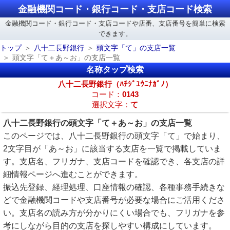
金融機関コード・銀行コード・支店コード検索
金融機関コード・銀行コード・支店コードや店番、支店番号を簡単に検索
できます。
トップ
八十二長野銀行
頭文字「て」の支店一覧
頭文字「て＋あ～お」の支店一覧
名称タップ検索
八十二長野銀行（ﾊﾁｼﾞﾕｳﾆﾅｶﾞﾉ）
コード：
0143
選択文字：
て
八十二長野銀行の頭文字「て＋あ～お」の支店一覧
このページでは、八十二長野銀行の頭文字「て」で始まり、
2文字目が「あ～お」に該当する支店を一覧で掲載していま
す。支店名、フリガナ、支店コードを確認でき、各支店の詳
細情報ページへ進むことができます。
振込先登録、経理処理、口座情報の確認、各種事務手続きな
どで金融機関コードや支店番号が必要な場合にご活用くださ
い。支店名の読み方が分かりにくい場合でも、フリガナを参
考にしながら目的の支店を探しやすい構成にしています。