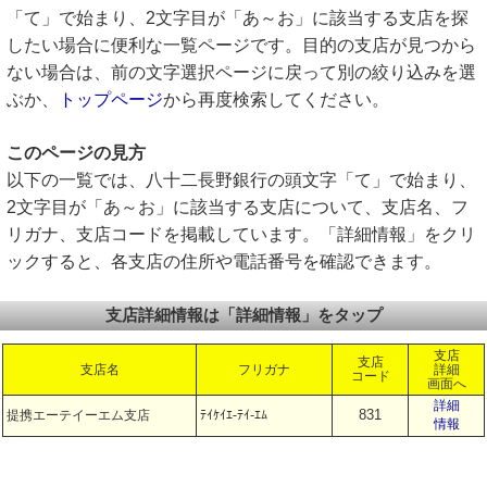
「て」で始まり、2文字目が「あ～お」に該当する支店を探
したい場合に便利な一覧ページです。目的の支店が見つから
ない場合は、前の文字選択ページに戻って別の絞り込みを選
ぶか、
トップページ
から再度検索してください。
このページの見方
以下の一覧では、八十二長野銀行の頭文字「て」で始まり、
2文字目が「あ～お」に該当する支店について、支店名、フ
リガナ、支店コードを掲載しています。「詳細情報」をクリ
ックすると、各支店の住所や電話番号を確認できます。
支店詳細情報は「詳細情報」をタップ
支店
支店
支店名
フリガナ
詳細
コード
画面へ
詳細
831
提携エーテイーエム支店
ﾃｲｹｲｴ-ﾃｲ-ｴﾑ
情報