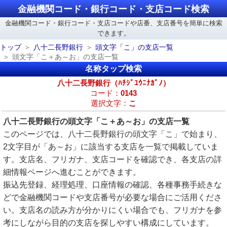
金融機関コード・銀行コード・支店コード検索
金融機関コード・銀行コード・支店コードや店番、支店番号を簡単に検索
できます。
トップ
八十二長野銀行
頭文字「こ」の支店一覧
頭文字「こ＋あ～お」の支店一覧
名称タップ検索
八十二長野銀行（ﾊﾁｼﾞﾕｳﾆﾅｶﾞﾉ）
コード：
0143
選択文字：
こ
八十二長野銀行の頭文字「こ＋あ～お」の支店一覧
このページでは、八十二長野銀行の頭文字「こ」で始まり、
2文字目が「あ～お」に該当する支店を一覧で掲載していま
す。支店名、フリガナ、支店コードを確認でき、各支店の詳
細情報ページへ進むことができます。
振込先登録、経理処理、口座情報の確認、各種事務手続きな
どで金融機関コードや支店番号が必要な場合にご活用くださ
い。支店名の読み方が分かりにくい場合でも、フリガナを参
考にしながら目的の支店を探しやすい構成にしています。