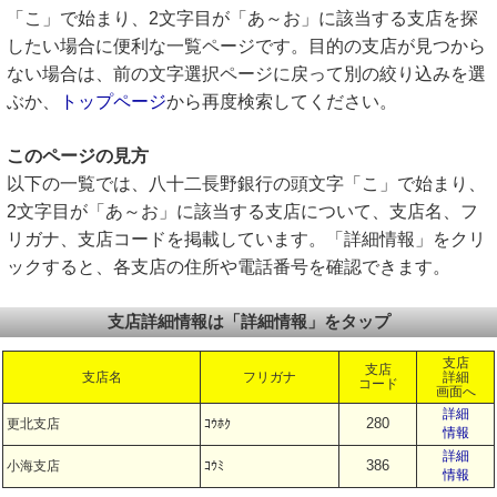
「こ」で始まり、2文字目が「あ～お」に該当する支店を探
したい場合に便利な一覧ページです。目的の支店が見つから
ない場合は、前の文字選択ページに戻って別の絞り込みを選
ぶか、
トップページ
から再度検索してください。
このページの見方
以下の一覧では、八十二長野銀行の頭文字「こ」で始まり、
2文字目が「あ～お」に該当する支店について、支店名、フ
リガナ、支店コードを掲載しています。「詳細情報」をクリ
ックすると、各支店の住所や電話番号を確認できます。
支店詳細情報は「詳細情報」をタップ
支店
支店
支店名
フリガナ
詳細
コード
画面へ
詳細
280
更北支店
ｺｳﾎｸ
情報
詳細
386
小海支店
ｺｳﾐ
情報