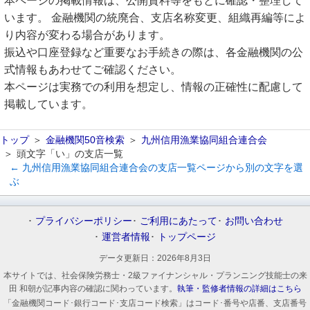
本ページの掲載情報は、公開資料等をもとに確認・整理して
います。 金融機関の統廃合、支店名称変更、組織再編等によ
り内容が変わる場合があります。
振込や口座登録など重要なお手続きの際は、各金融機関の公
式情報もあわせてご確認ください。
本ページは実務での利用を想定し、情報の正確性に配慮して
掲載しています。
トップ
金融機関50音検索
九州信用漁業協同組合連合会
頭文字「い」の支店一覧
← 九州信用漁業協同組合連合会の支店一覧ページから別の文字を選
ぶ
プライバシーポリシー
ご利用にあたって
お問い合わせ
運営者情報
トップページ
データ更新日：
2026年8月3日
本サイトでは、社会保険労務士・2級ファイナンシャル・プランニング技能士の来
田 和朝が記事内容の確認に関わっています。
執筆・監修者情報の詳細はこちら
「金融機関コード･銀行コード･支店コード検索」はコード･番号や店番、支店番号