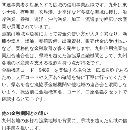
関連事業者を対象とする広域の信用事業組織です。九州は東
シナ海、有明海、玄界灘、太平洋など多様な海域に接し、沿
岸漁業、養殖、遠洋・沖合漁業、加工・流通まで幅広い水産
業が展開されています。
漁業は地域や魚種によって資金の使い方が大きく異なり、漁
船や漁具、燃油、養殖設備、出荷資材、販売代金の受け払い
など、実務的な金融取引が多く発生します。九州信用漁業協
同組合連合会は、県域を越えた漁協系金融機関として、九州
各地の水産業を支える役割を持つ点が特徴です。
金融機関コード「9489」を登録する場合は、広域名称である
ため、支店コードや支店名の確認を特に丁寧に行ってくださ
い。県名を含む漁協系金融機関や他地域の連合会と混同しな
いよう、振込前に金融機関名、コード、口座名義をセットで
確認すると安心です。
他の金融機関との違い
九州各地の多様な漁業地域を背景に、県域を越えた広域の信
用事業を担います。