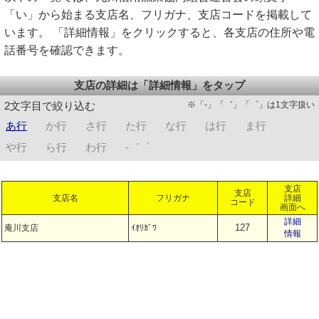
「い」から始まる支店名、フリガナ、支店コードを掲載して
います。 「詳細情報」をクリックすると、各支店の住所や電
話番号を確認できます。
支店の詳細は「詳細情報」をタップ
※「-」「゛」「゜」は1文字扱い
2文字目で絞り込む
あ行
か行
さ行
た行
な行
は行
ま行
や行
ら行
わ行
-゛゜
支店
支店
支店名
フリガナ
詳細
コード
画面へ
詳細
127
庵川支店
ｲｵﾘｶﾞﾜ
情報