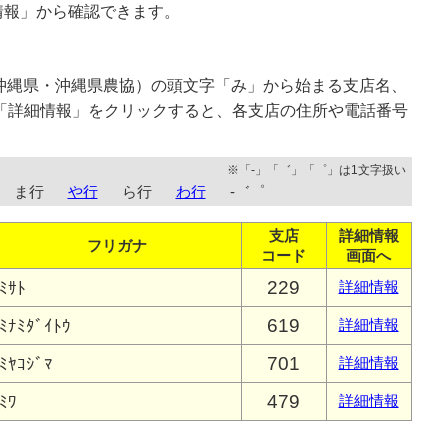
情報」から確認できます。
沖縄県・沖縄県農協）の頭文字「み」から始まる支店名、
「詳細情報」をクリックすると、各支店の住所や電話番号
※「-」「゛」「゜」は1文字扱い
ま行
や行
ら行
わ行
-゛゜
支店
詳細情報
フリガナ
コード
画面へ
229
ﾐｻﾄ
詳細情報
619
ﾐﾅﾐﾀﾞｲﾄｳ
詳細情報
701
ﾐﾔｺｼﾞﾏ
詳細情報
479
ﾐﾜ
詳細情報