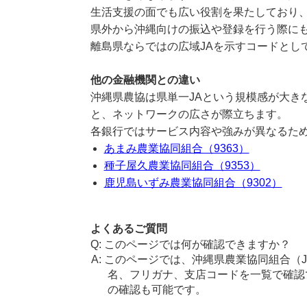
生活支援の面でも広い役割を果たしており
県外から沖縄向けの振込や登録を行う際にも
離島県ならではの広域JAを示すコードとし
他の金融機関との違い
沖縄県農協は県単一JAという規模感が大き
と、ネットワークの広さが際立ちます。
各銀行ではサービス内容や強みが異なるた
あまみ農業協同組合（9363）
種子屋久農業協同組合（9353）
鹿児島いずみ農業協同組合（9302）
よくあるご質問
このページでは何が確認できますか？
このページでは、沖縄県農業協同組合（
名、フリガナ、支店コードを一覧で確認
の確認も可能です。