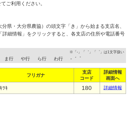
せてご利用ください。
大分県・大分県農協）の頭文字「き」から始まる支店名、
「詳細情報」をクリックすると、各支店の住所や電話番号
※「-」「゛」「゜」は1文字扱い
ま行
や行
ら行
わ行
-゛゜
支店
詳細情報
フリガナ
コード
画面へ
180
ｷﾂｷ
詳細情報