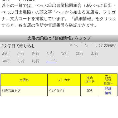
以下の一覧では、べっぷ日出農業協同組合（JAべっぷ日出・
べっぷ日出農協）の頭文字「へ」から始まる支店名、フリガ
ナ、支店コードを掲載しています。 「詳細情報」をクリック
すると、各支店の住所や電話番号を確認できます。
支店の詳細は「詳細情報」をタップ
※「-」「゛」「゜」は1文字扱い
2文字目で絞り込む
あ行
か行
さ行
た行
な行
は行
ま行
や行
ら行
わ行
-゛゜
支店
支店
支店名
フリガナ
詳細
コード
画面へ
詳細
003
別府石垣支店
ﾍﾞﾂﾌﾟｲｼｶﾞｷ
情報