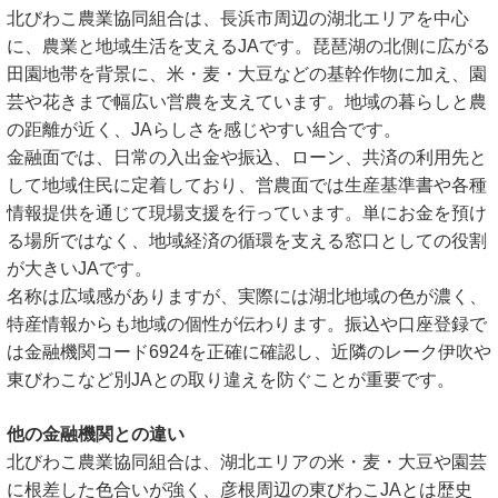
北びわこ農業協同組合は、長浜市周辺の湖北エリアを中心
に、農業と地域生活を支えるJAです。琵琶湖の北側に広がる
田園地帯を背景に、米・麦・大豆などの基幹作物に加え、園
芸や花きまで幅広い営農を支えています。地域の暮らしと農
の距離が近く、JAらしさを感じやすい組合です。
金融面では、日常の入出金や振込、ローン、共済の利用先と
して地域住民に定着しており、営農面では生産基準書や各種
情報提供を通じて現場支援を行っています。単にお金を預け
る場所ではなく、地域経済の循環を支える窓口としての役割
が大きいJAです。
名称は広域感がありますが、実際には湖北地域の色が濃く、
特産情報からも地域の個性が伝わります。振込や口座登録で
は金融機関コード6924を正確に確認し、近隣のレーク伊吹や
東びわこなど別JAとの取り違えを防ぐことが重要です。
他の金融機関との違い
北びわこ農業協同組合は、湖北エリアの米・麦・大豆や園芸
に根差した色合いが強く、彦根周辺の東びわこJAとは歴史