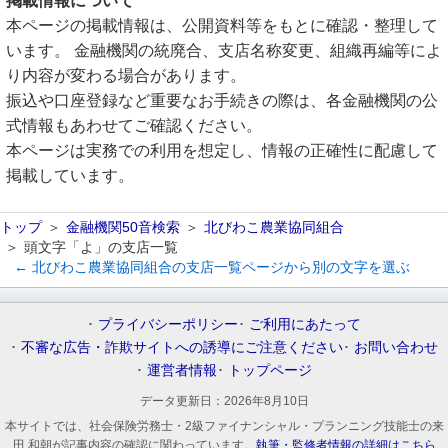
掲載情報について
本ページの掲載情報は、公開資料等をもとに確認・整理して
います。 金融機関の統廃合、支店名称変更、組織再編等によ
り内容が変わる場合があります。
振込や口座登録など重要なお手続きの際は、各金融機関の公
式情報もあわせてご確認ください。
本ページは実務での利用を想定し、情報の正確性に配慮して
掲載しています。
トップ
金融機関50音検索
北びわこ農業協同組合
頭文字「よ」の支店一覧
← 北びわこ農業協同組合の支店一覧ページから別の文字を選ぶ
プライバシーポリシー
ご利用にあたって
不審な広告・詐欺サイトへの誘導にご注意ください
お問い合わせ
運営者情報
トップページ
データ更新日：
2026年8月10日
本サイトでは、社会保険労務士・2級ファイナンシャル・プランニング技能士の来
田 和朝が記事内容の確認に関わっています。
執筆・監修者情報の詳細はこちら