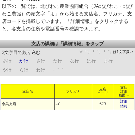
以下の一覧では、北びわこ農業協同組合（JA北びわこ・北び
わこ農協）の頭文字「よ」から始まる支店名、フリガナ、支
店コードを掲載しています。 「詳細情報」をクリックする
と、各支店の住所や電話番号を確認できます。
支店の詳細は「詳細情報」をタップ
※「-」「゛」「゜」は1文字扱い
2文字目で絞り込む
あ行
か行
さ行
た行
な行
は行
ま行
や行
ら行
わ行
-゛゜
支店
支店
支店名
フリガナ
詳細
コード
画面へ
詳細
629
余呉支店
ﾖｺﾞ
情報