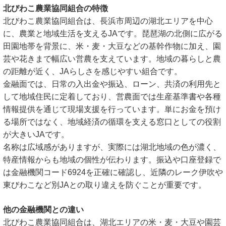
北びわこ農業協同組合の特徴
北びわこ農業協同組合は、長浜市周辺の湖北エリアを中心
に、農業と地域生活を支えるJAです。琵琶湖の北側に広がる
田園地帯を背景に、米・麦・大豆などの基幹作物に加え、園
芸や花きまで幅広い営農を支えています。地域の暮らしと農
の距離が近く、JAらしさを感じやすい組合です。
金融面では、日常の入出金や振込、ローン、共済の利用先と
して地域住民に定着しており、営農面では生産基準書や各種
情報提供を通じて現場支援を行っています。単にお金を預け
る場所ではなく、地域経済の循環を支える窓口としての役割
が大きいJAです。
名称は広域感がありますが、実際には湖北地域の色が濃く、
特産情報からも地域の個性が伝わります。振込や口座登録で
は金融機関コード6924を正確に確認し、近隣のレーク伊吹や
東びわこなど別JAとの取り違えを防ぐことが重要です。
他の金融機関との違い
北びわこ農業協同組合は、湖北エリアの米・麦・大豆や園芸