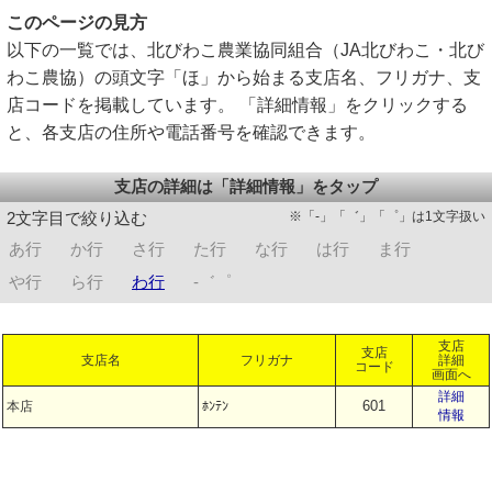
このページの見方
以下の一覧では、北びわこ農業協同組合（JA北びわこ・北び
わこ農協）の頭文字「ほ」から始まる支店名、フリガナ、支
店コードを掲載しています。 「詳細情報」をクリックする
と、各支店の住所や電話番号を確認できます。
支店の詳細は「詳細情報」をタップ
※「-」「゛」「゜」は1文字扱い
2文字目で絞り込む
あ行
か行
さ行
た行
な行
は行
ま行
や行
ら行
わ行
-゛゜
支店
支店
支店名
フリガナ
詳細
コード
画面へ
詳細
601
本店
ﾎﾝﾃﾝ
情報