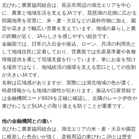
北びわこ農業協同組合は、長浜市周辺の湖北エリアを中心
に、農業と地域生活を支えるJAです。琵琶湖の北側に広がる
田園地帯を背景に、米・麦・大豆などの基幹作物に加え、園
芸や花きまで幅広い営農を支えています。地域の暮らしと農
の距離が近く、JAらしさを感じやすい組合です。
金融面では、日常の入出金や振込、ローン、共済の利用先と
して地域住民に定着しており、営農面では生産基準書や各種
情報提供を通じて現場支援を行っています。単にお金を預け
る場所ではなく、地域経済の循環を支える窓口としての役割
が大きいJAです。
名称は広域感がありますが、実際には湖北地域の色が濃く、
特産情報からも地域の個性が伝わります。振込や口座登録で
は金融機関コード6924を正確に確認し、近隣のレーク伊吹や
東びわこなど別JAとの取り違えを防ぐことが重要です。
他の金融機関との違い
北びわこ農業協同組合は、湖北エリアの米・麦・大豆や園芸
に根差した色合いが強く、彦根周辺の東びわこJAとは歴史