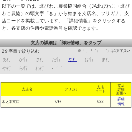
以下の一覧では、北びわこ農業協同組合（JA北びわこ・北び
わこ農協）の頭文字「き」から始まる支店名、フリガナ、支
店コードを掲載しています。 「詳細情報」をクリックする
と、各支店の住所や電話番号を確認できます。
支店の詳細は「詳細情報」をタップ
※「-」「゛」「゜」は1文字扱い
2文字目で絞り込む
あ行
か行
さ行
た行
な行
は行
ま行
や行
ら行
わ行
-゛゜
支店
支店
支店名
フリガナ
詳細
コード
画面へ
詳細
622
木之本支店
ｷﾉﾓﾄ
情報