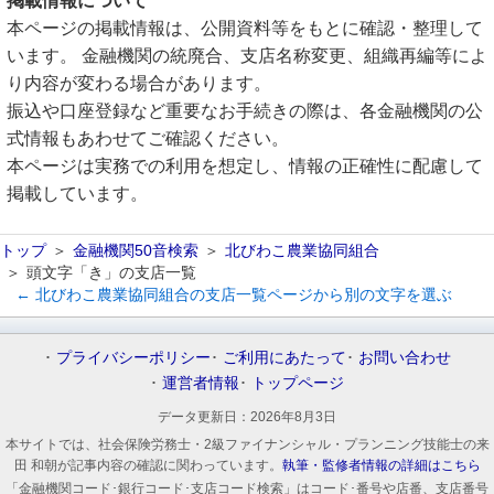
掲載情報について
本ページの掲載情報は、公開資料等をもとに確認・整理して
います。 金融機関の統廃合、支店名称変更、組織再編等によ
り内容が変わる場合があります。
振込や口座登録など重要なお手続きの際は、各金融機関の公
式情報もあわせてご確認ください。
本ページは実務での利用を想定し、情報の正確性に配慮して
掲載しています。
トップ
金融機関50音検索
北びわこ農業協同組合
頭文字「き」の支店一覧
← 北びわこ農業協同組合の支店一覧ページから別の文字を選ぶ
プライバシーポリシー
ご利用にあたって
お問い合わせ
運営者情報
トップページ
データ更新日：
2026年8月3日
本サイトでは、社会保険労務士・2級ファイナンシャル・プランニング技能士の来
田 和朝が記事内容の確認に関わっています。
執筆・監修者情報の詳細はこちら
「金融機関コード･銀行コード･支店コード検索」はコード･番号や店番、支店番号