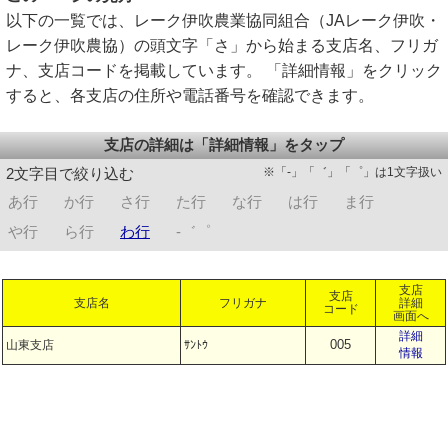
以下の一覧では、レーク伊吹農業協同組合（JAレーク伊吹・
レーク伊吹農協）の頭文字「さ」から始まる支店名、フリガ
ナ、支店コードを掲載しています。 「詳細情報」をクリック
すると、各支店の住所や電話番号を確認できます。
支店の詳細は「詳細情報」をタップ
※「-」「゛」「゜」は1文字扱い
2文字目で絞り込む
あ行
か行
さ行
た行
な行
は行
ま行
や行
ら行
わ行
-゛゜
支店
支店
支店名
フリガナ
詳細
コード
画面へ
詳細
005
山東支店
ｻﾝﾄｳ
情報