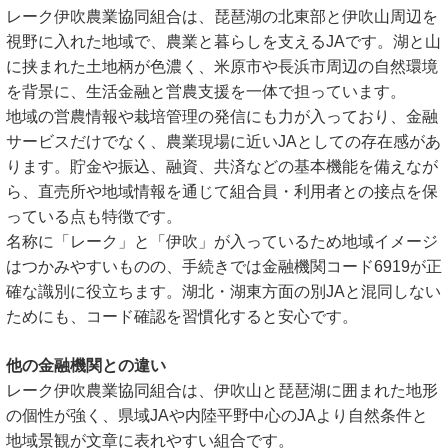
レーク伊吹農業協同組合は、琵琶湖の北東部と伊吹山周辺を
視野に入れた地域で、農業と暮らしを支えるJAです。湖と山
に挟まれた土地柄が色濃く、米原市や長浜市周辺の自然環境
を背景に、生活金融と営農支援を一体で担っています。
地域の営農情報や栽培管理の発信にも力が入っており、金融
サービスだけでなく、農業現場に近いJAとしての存在感があ
ります。貯金や振込、融資、共済などの基本機能を備えなが
ら、直売所や地域情報を通じて組合員・利用者との接点を保
っている点も特徴です。
名称に「レーク」と「伊吹」が入っているため地域イメージ
はつかみやすいものの、手続きでは金融機関コード6919が正
確な識別に役立ちます。湖北・湖東方面の別JAと混同しない
ためにも、コード確認を習慣化すると安心です。
他の金融機関との違い
レーク伊吹農業協同組合は、伊吹山と琵琶湖に囲まれた地形
の個性が強く、県域JAや内陸平野中心のJAより自然条件と
地域景観が文章に表れやすい組合です。