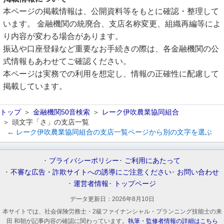
本ページの掲載情報は、公開資料等をもとに確認・整理して
います。 金融機関の統廃合、支店名称変更、組織再編等によ
り内容が変わる場合があります。
振込や口座登録など重要なお手続きの際は、各金融機関の公
式情報もあわせてご確認ください。
本ページは実務での利用を想定し、情報の正確性に配慮して
掲載しています。
トップ
金融機関50音検索
レーク伊吹農業協同組合
頭文字「さ」の支店一覧
← レーク伊吹農業協同組合の支店一覧ページから別の文字を選ぶ
プライバシーポリシー
ご利用にあたって
不審な広告・詐欺サイトへの誘導にご注意ください
お問い合わせ
運営者情報
トップページ
データ更新日：
2026年8月10日
本サイトでは、社会保険労務士・2級ファイナンシャル・プランニング技能士の来
田 和朝が記事内容の確認に関わっています。
執筆・監修者情報の詳細はこちら