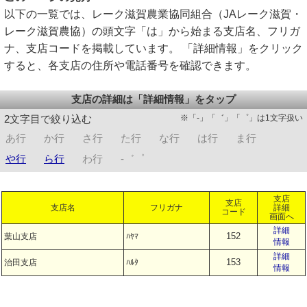
以下の一覧では、レーク滋賀農業協同組合（JAレーク滋賀・
レーク滋賀農協）の頭文字「は」から始まる支店名、フリガ
ナ、支店コードを掲載しています。 「詳細情報」をクリック
すると、各支店の住所や電話番号を確認できます。
支店の詳細は「詳細情報」をタップ
※「-」「゛」「゜」は1文字扱い
2文字目で絞り込む
あ行
か行
さ行
た行
な行
は行
ま行
や行
ら行
わ行
-゛゜
支店
支店
支店名
フリガナ
詳細
コード
画面へ
詳細
152
葉山支店
ﾊﾔﾏ
情報
詳細
153
治田支店
ﾊﾙﾀ
情報