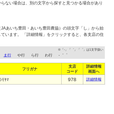
からない場合は、別の文字から探すと見つかる場合があり
JAあいち豊田・あいち豊田農協）の頭文字「し」から始
ています。 「詳細情報」をクリックすると、各支店の住
※「-」「゛」「゜」は1文字扱い
ま行
や行
ら行
わ行
-゛゜
支店
詳細情報
フリガナ
コード
画面へ
978
ｼﾓﾔﾏ
詳細情報