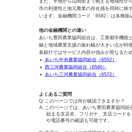
また、平地から山間部まで抱える地域性か
市の利便性と地元農業の存在感を同時に映す
います。金融機関コード「6582」は各種
他の金融機関との違い
あいち豊田農業協同組合は、工業都市機能
融と地域農業支援の振れ幅が大きい点が特
各銀行ではサービス内容や強みが異なるた
あいち中央農業協同組合（6552）
西三河農業協同組合（6560）
あいち三河農業協同組合（6572）
よくあるご質問
このページでは何が確認できますか？
このページでは、あいち豊田農業協同組
始まる支店名、フリガナ、支店コードを
や電話番号の確認も可能です。