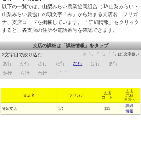
以下の一覧では、山梨みらい農業協同組合（JA山梨みらい・
山梨みらい農協）の頭文字「み」から始まる支店名、フリガ
ナ、支店コードを掲載しています。 「詳細情報」をクリック
すると、各支店の住所や電話番号を確認できます。
支店の詳細は「詳細情報」をタップ
※「-」「゛」「゜」は1文字扱い
2文字目で絞り込む
あ行
か行
さ行
た行
な行
は行
ま行
や行
ら行
わ行
-゛゜
支店
支店
支店名
フリガナ
詳細
コード
画面へ
詳細
111
身延支店
ﾐﾉﾌﾞ
情報