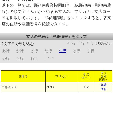
以下の一覧では、那須南農業協同組合（JA那須南・那須南農
協）の頭文字「み」から始まる支店名、フリガナ、支店コー
ドを掲載しています。 「詳細情報」をクリックすると、各支
店の住所や電話番号を確認できます。
支店の詳細は「詳細情報」をタップ
※「-」「゛」「゜」は1文字扱い
2文字目で絞り込む
あ行
か行
さ行
た行
な行
は行
ま行
や行
ら行
わ行
-゛゜
支店
支店
支店名
フリガナ
詳細
コード
画面へ
詳細
112
南那須支店
ﾐﾅﾐﾅｽ
情報