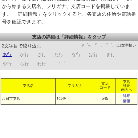
から始まる支店名、フリガナ、支店コードを掲載していま
す。 「詳細情報」をクリックすると、各支店の住所や電話番
号を確認できます。
支店の詳細は「詳細情報」をタップ
※「-」「゛」「゜」は1文字扱い
2文字目で絞り込む
あ行
か行
さ行
た行
な行
は行
ま行
や行
ら行
わ行
-゛゜
支店
支店
支店名
フリガナ
詳細
コード
画面へ
詳細
545
八日市支店
ﾖｳｶｲﾁ
情報