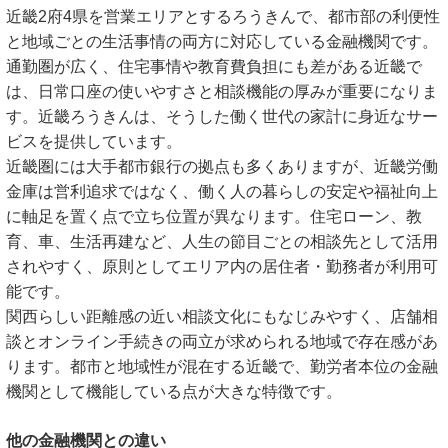
近畿2府4県を営業エリアとするろうきんで、都市部の利便性
と地域ごとの生活事情の両方に対応している金融機関です。
通勤圏が広く、住宅事情や教育費負担にも差がある近畿で
は、日常口座の使いやすさと相談機能の厚みが重要になりま
す。近畿ろうきんは、そうした働く世代の家計に身近なサー
ビスを提供しています。
近畿圏には大手都市銀行の拠点も多くありますが、近畿労働
金庫は営利追求ではなく、働く人の暮らしの安定や福祉向上
に軸足を置く点で立ち位置が異なります。住宅ローン、教
育、車、生活再建など、人生の節目ごとの相談先として活用
されやすく、原則としてエリア内の居住者・勤務者が利用可
能です。
関西らしい距離感の近い相談文化にもなじみやすく、店舗相
談とオンライン手続きの両立が求められる地域で存在感があ
ります。都市と地域性が混在する近畿で、勤労者本位の金融
機関として機能している点が大きな特徴です。
他の金融機関との違い