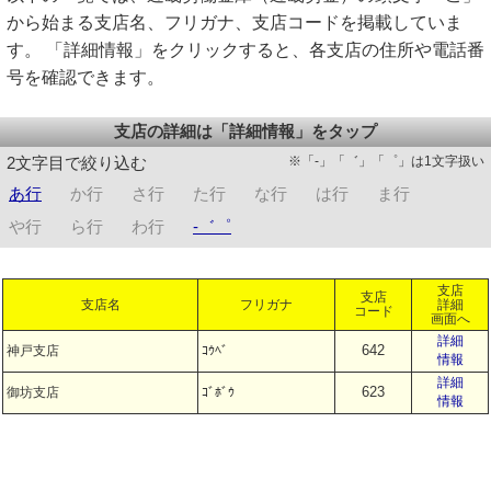
から始まる支店名、フリガナ、支店コードを掲載していま
す。 「詳細情報」をクリックすると、各支店の住所や電話番
号を確認できます。
支店の詳細は「詳細情報」をタップ
※「-」「゛」「゜」は1文字扱い
2文字目で絞り込む
あ行
か行
さ行
た行
な行
は行
ま行
や行
ら行
わ行
-゛゜
支店
支店
支店名
フリガナ
詳細
コード
画面へ
詳細
642
神戸支店
ｺｳﾍﾞ
情報
詳細
623
御坊支店
ｺﾞﾎﾞｳ
情報