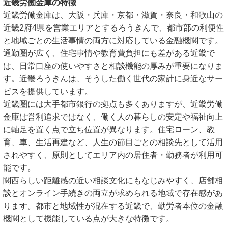
近畿労働金庫の特徴
近畿労働金庫は、大阪・兵庫・京都・滋賀・奈良・和歌山の
近畿2府4県を営業エリアとするろうきんで、都市部の利便性
と地域ごとの生活事情の両方に対応している金融機関です。
通勤圏が広く、住宅事情や教育費負担にも差がある近畿で
は、日常口座の使いやすさと相談機能の厚みが重要になりま
す。近畿ろうきんは、そうした働く世代の家計に身近なサー
ビスを提供しています。
近畿圏には大手都市銀行の拠点も多くありますが、近畿労働
金庫は営利追求ではなく、働く人の暮らしの安定や福祉向上
に軸足を置く点で立ち位置が異なります。住宅ローン、教
育、車、生活再建など、人生の節目ごとの相談先として活用
されやすく、原則としてエリア内の居住者・勤務者が利用可
能です。
関西らしい距離感の近い相談文化にもなじみやすく、店舗相
談とオンライン手続きの両立が求められる地域で存在感があ
ります。都市と地域性が混在する近畿で、勤労者本位の金融
機関として機能している点が大きな特徴です。