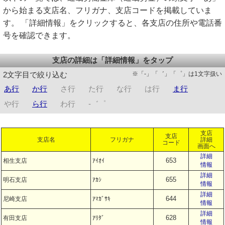
から始まる支店名、フリガナ、支店コードを掲載していま
す。 「詳細情報」をクリックすると、各支店の住所や電話番
号を確認できます。
支店の詳細は「詳細情報」をタップ
※「-」「゛」「゜」は1文字扱い
2文字目で絞り込む
あ行
か行
さ行
た行
な行
は行
ま行
や行
ら行
わ行
-゛゜
支店
支店
支店名
フリガナ
詳細
コード
画面へ
詳細
653
相生支店
ｱｲｵｲ
情報
詳細
655
明石支店
ｱｶｼ
情報
詳細
644
尼崎支店
ｱﾏｶﾞｻｷ
情報
詳細
628
有田支店
ｱﾘﾀﾞ
情報