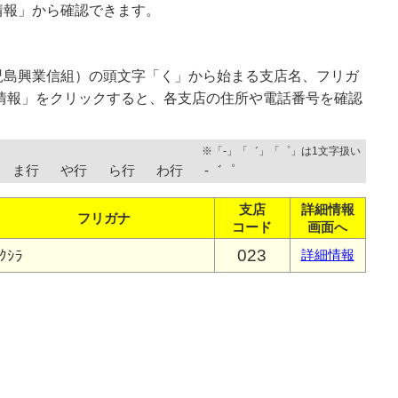
情報」から確認できます。
児島興業信組）の頭文字「く」から始まる支店名、フリガ
情報」をクリックすると、各支店の住所や電話番号を確認
※「-」「゛」「゜」は1文字扱い
ま行
や行
ら行
わ行
-゛゜
支店
詳細情報
フリガナ
コード
画面へ
023
ｸｼﾗ
詳細情報