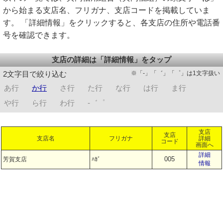
から始まる支店名、フリガナ、支店コードを掲載していま
す。 「詳細情報」をクリックすると、各支店の住所や電話番
号を確認できます。
支店の詳細は「詳細情報」をタップ
※「-」「゛」「゜」は1文字扱い
2文字目で絞り込む
あ行
か行
さ行
た行
な行
は行
ま行
や行
ら行
わ行
-゛゜
支店
支店
支店名
フリガナ
詳細
コード
画面へ
詳細
005
芳賀支店
ﾊｶﾞ
情報