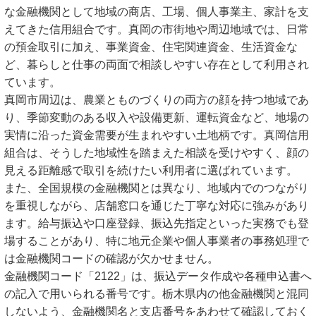
な金融機関として地域の商店、工場、個人事業主、家計を支
えてきた信用組合です。真岡の市街地や周辺地域では、日常
の預金取引に加え、事業資金、住宅関連資金、生活資金な
ど、暮らしと仕事の両面で相談しやすい存在として利用され
ています。
真岡市周辺は、農業とものづくりの両方の顔を持つ地域であ
り、季節変動のある収入や設備更新、運転資金など、地場の
実情に沿った資金需要が生まれやすい土地柄です。真岡信用
組合は、そうした地域性を踏まえた相談を受けやすく、顔の
見える距離感で取引を続けたい利用者に選ばれています。
また、全国規模の金融機関とは異なり、地域内でのつながり
を重視しながら、店舗窓口を通じた丁寧な対応に強みがあり
ます。給与振込や口座登録、振込先指定といった実務でも登
場することがあり、特に地元企業や個人事業者の事務処理で
は金融機関コードの確認が欠かせません。
金融機関コード「2122」は、振込データ作成や各種申込書へ
の記入で用いられる番号です。栃木県内の他金融機関と混同
しないよう、金融機関名と支店番号をあわせて確認しておく