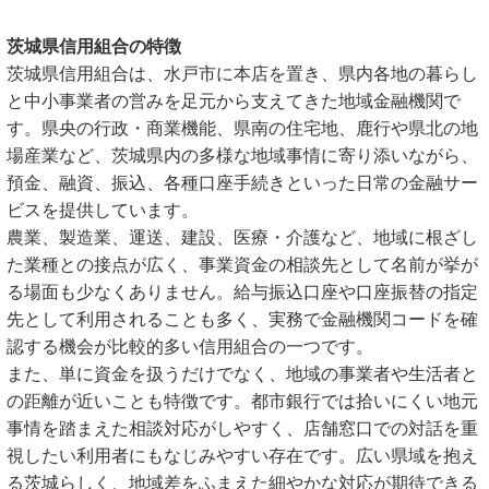
茨城県信用組合の特徴
茨城県信用組合は、水戸市に本店を置き、県内各地の暮らし
と中小事業者の営みを足元から支えてきた地域金融機関で
す。県央の行政・商業機能、県南の住宅地、鹿行や県北の地
場産業など、茨城県内の多様な地域事情に寄り添いながら、
預金、融資、振込、各種口座手続きといった日常の金融サー
ビスを提供しています。
農業、製造業、運送、建設、医療・介護など、地域に根ざし
た業種との接点が広く、事業資金の相談先として名前が挙が
る場面も少なくありません。給与振込口座や口座振替の指定
先として利用されることも多く、実務で金融機関コードを確
認する機会が比較的多い信用組合の一つです。
また、単に資金を扱うだけでなく、地域の事業者や生活者と
の距離が近いことも特徴です。都市銀行では拾いにくい地元
事情を踏まえた相談対応がしやすく、店舗窓口での対話を重
視したい利用者にもなじみやすい存在です。広い県域を抱え
る茨城らしく、地域差をふまえた細やかな対応が期待できる