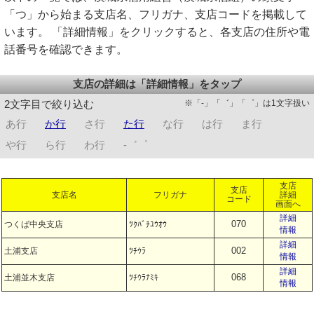
「つ」から始まる支店名、フリガナ、支店コードを掲載して
います。 「詳細情報」をクリックすると、各支店の住所や電
話番号を確認できます。
支店の詳細は「詳細情報」をタップ
※「-」「゛」「゜」は1文字扱い
2文字目で絞り込む
あ行
か行
さ行
た行
な行
は行
ま行
や行
ら行
わ行
-゛゜
支店
支店
支店名
フリガナ
詳細
コード
画面へ
詳細
070
つくば中央支店
ﾂｸﾊﾞﾁﾕｳｵｳ
情報
詳細
002
土浦支店
ﾂﾁｳﾗ
情報
詳細
068
土浦並木支店
ﾂﾁｳﾗﾅﾐｷ
情報