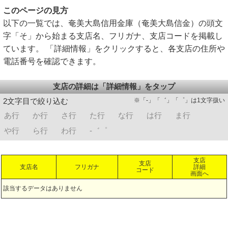
このページの見方
以下の一覧では、奄美大島信用金庫（奄美大島信金）の頭文
字「そ」から始まる支店名、フリガナ、支店コードを掲載し
ています。 「詳細情報」をクリックすると、各支店の住所や
電話番号を確認できます。
支店の詳細は「詳細情報」をタップ
※「-」「゛」「゜」は1文字扱い
2文字目で絞り込む
あ行
か行
さ行
た行
な行
は行
ま行
や行
ら行
わ行
-゛゜
支店
支店
支店名
フリガナ
詳細
コード
画面へ
該当するデータはありません