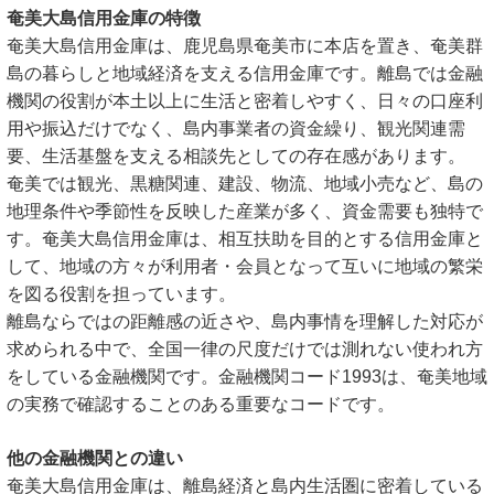
奄美大島信用金庫の特徴
奄美大島信用金庫は、鹿児島県奄美市に本店を置き、奄美群
島の暮らしと地域経済を支える信用金庫です。離島では金融
機関の役割が本土以上に生活と密着しやすく、日々の口座利
用や振込だけでなく、島内事業者の資金繰り、観光関連需
要、生活基盤を支える相談先としての存在感があります。
奄美では観光、黒糖関連、建設、物流、地域小売など、島の
地理条件や季節性を反映した産業が多く、資金需要も独特で
す。奄美大島信用金庫は、相互扶助を目的とする信用金庫と
して、地域の方々が利用者・会員となって互いに地域の繁栄
を図る役割を担っています。
離島ならではの距離感の近さや、島内事情を理解した対応が
求められる中で、全国一律の尺度だけでは測れない使われ方
をしている金融機関です。金融機関コード1993は、奄美地域
の実務で確認することのある重要なコードです。
他の金融機関との違い
奄美大島信用金庫は、離島経済と島内生活圏に密着している