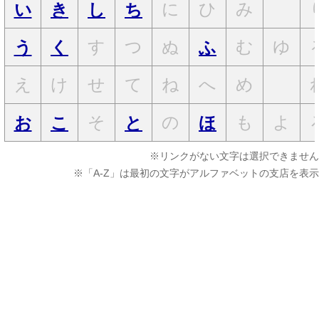
に
ひ
み
い
き
し
ち
す
つ
ぬ
む
ゆ
う
く
ふ
え
け
せ
て
ね
へ
め
そ
の
も
よ
お
こ
と
ほ
※リンクがない文字は選択できません
※「A-Z」は最初の文字がアルファベットの支店を表示