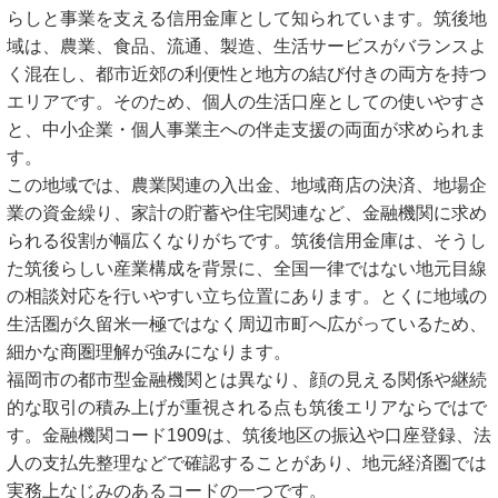
らしと事業を支える信用金庫として知られています。筑後地
域は、農業、食品、流通、製造、生活サービスがバランスよ
く混在し、都市近郊の利便性と地方の結び付きの両方を持つ
エリアです。そのため、個人の生活口座としての使いやすさ
と、中小企業・個人事業主への伴走支援の両面が求められま
す。
この地域では、農業関連の入出金、地域商店の決済、地場企
業の資金繰り、家計の貯蓄や住宅関連など、金融機関に求め
られる役割が幅広くなりがちです。筑後信用金庫は、そうし
た筑後らしい産業構成を背景に、全国一律ではない地元目線
の相談対応を行いやすい立ち位置にあります。とくに地域の
生活圏が久留米一極ではなく周辺市町へ広がっているため、
細かな商圏理解が強みになります。
福岡市の都市型金融機関とは異なり、顔の見える関係や継続
的な取引の積み上げが重視される点も筑後エリアならではで
す。金融機関コード1909は、筑後地区の振込や口座登録、法
人の支払先整理などで確認することがあり、地元経済圏では
実務上なじみのあるコードの一つです。