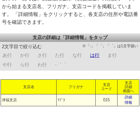
から始まる支店名、フリガナ、支店コードを掲載していま
す。 「詳細情報」をクリックすると、各支店の住所や電話番
号を確認できます。
支店の詳細は「詳細情報」をタップ
※「-」「゛」「゜」は1文字扱い
2文字目で絞り込む
あ行
か行
さ行
た行
な行
は行
ま行
や行
ら行
わ行
-゛゜
支店
支店
支店名
フリガナ
詳細
コード
画面へ
詳細
015
津福支店
ﾂﾌﾞｸ
情報