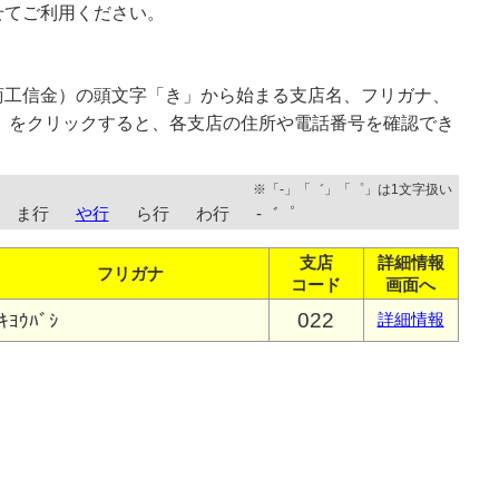
せてご利用ください。
商工信金）の頭文字「き」から始まる支店名、フリガナ、
」をクリックすると、各支店の住所や電話番号を確認でき
※「-」「゛」「゜」は1文字扱い
ま行
や行
ら行
わ行
-゛゜
支店
詳細情報
フリガナ
コード
画面へ
022
ｷﾖｳﾊﾞｼ
詳細情報