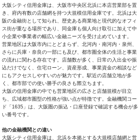
大阪シティ信用金庫は、大阪市中央区北浜に本店営業部を置
き、府内有数の店舗網を持つ大規模信用金庫です。北浜は大
阪の金融街として知られ、歴史ある商業地と現代的なオフィ
ス街が重なる場所であり、同金庫も個人向け取引に加えて中
小企業や事業者の幅広い金融ニーズを受け止めています。
営業地区は大阪市内にとどまらず、北河内・南河内・泉州、
さらに兵庫・奈良の一部にも及び、都市圏全体の生活と事業
の流れに関わる存在です。店舗数が多く、日常の入出金や振
込だけでなく、住宅ローン、資産形成、事業資金の相談など
にもアクセスしやすいのが魅力です。駅近の店舗立地が多
く、都市部での使い勝手の良さも際立ちます。
大阪の信用金庫の中でも営業地区の広さと店舗規模が目立
ち、広域都市圏型の性格が強い点が特徴です。金融機関コー
ド「1635」は、大阪圏の振込・口座登録で確認する機会が多
い番号です。
他の金融機関との違い
大阪シティ信用金庫は、北浜を本拠とする大規模店舗網と営