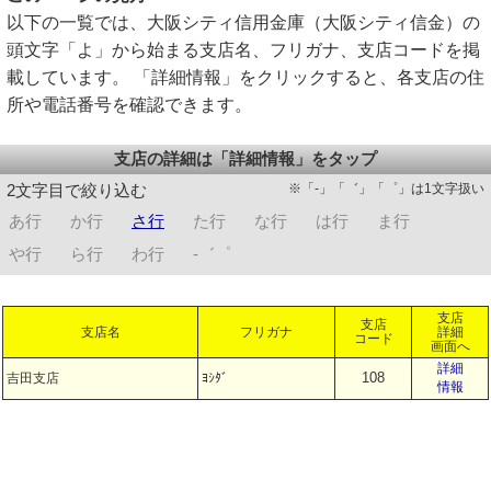
以下の一覧では、大阪シティ信用金庫（大阪シティ信金）の
頭文字「よ」から始まる支店名、フリガナ、支店コードを掲
載しています。 「詳細情報」をクリックすると、各支店の住
所や電話番号を確認できます。
支店の詳細は「詳細情報」をタップ
※「-」「゛」「゜」は1文字扱い
2文字目で絞り込む
あ行
か行
さ行
た行
な行
は行
ま行
や行
ら行
わ行
-゛゜
支店
支店
支店名
フリガナ
詳細
コード
画面へ
詳細
108
吉田支店
ﾖｼﾀﾞ
情報