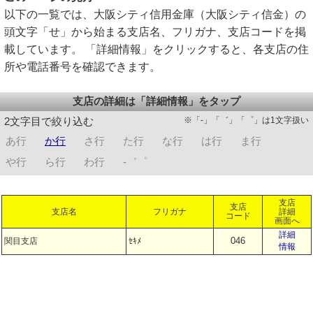
以下の一覧では、大阪シティ信用金庫（大阪シティ信金）の
頭文字「せ」から始まる支店名、フリガナ、支店コードを掲
載しています。 「詳細情報」をクリックすると、各支店の住
所や電話番号を確認できます。
支店の詳細は「詳細情報」をタップ
※「-」「゛」「゜」は1文字扱い
2文字目で絞り込む
あ行
か行
さ行
た行
な行
は行
ま行
や行
ら行
わ行
-゛゜
支店
支店
支店名
フリガナ
詳細
コード
画面へ
詳細
046
関目支店
ｾｷﾒ
情報