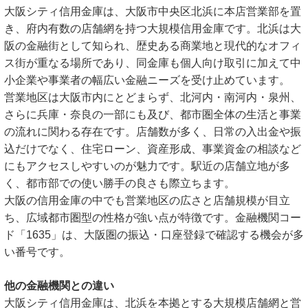
大阪シティ信用金庫は、大阪市中央区北浜に本店営業部を置
き、府内有数の店舗網を持つ大規模信用金庫です。北浜は大
阪の金融街として知られ、歴史ある商業地と現代的なオフィ
ス街が重なる場所であり、同金庫も個人向け取引に加えて中
小企業や事業者の幅広い金融ニーズを受け止めています。
営業地区は大阪市内にとどまらず、北河内・南河内・泉州、
さらに兵庫・奈良の一部にも及び、都市圏全体の生活と事業
の流れに関わる存在です。店舗数が多く、日常の入出金や振
込だけでなく、住宅ローン、資産形成、事業資金の相談など
にもアクセスしやすいのが魅力です。駅近の店舗立地が多
く、都市部での使い勝手の良さも際立ちます。
大阪の信用金庫の中でも営業地区の広さと店舗規模が目立
ち、広域都市圏型の性格が強い点が特徴です。金融機関コー
ド「1635」は、大阪圏の振込・口座登録で確認する機会が多
い番号です。
他の金融機関との違い
大阪シティ信用金庫は、北浜を本拠とする大規模店舗網と営