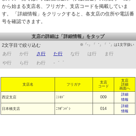
から始まる支店名、フリガナ、支店コードを掲載していま
す。 「詳細情報」をクリックすると、各支店の住所や電話番
号を確認できます。
支店の詳細は「詳細情報」をタップ
※「-」「゛」「゜」は1文字扱い
2文字目で絞り込む
あ行
か行
さ行
た行
な行
は行
ま行
や行
ら行
わ行
-゛゜
支店
支店
支店名
フリガナ
詳細
コード
画面へ
詳細
009
西淀支店
ﾆｼﾖﾄﾞ
情報
詳細
014
日本橋支店
ﾆﾂﾎﾟﾝﾊﾞｼ
情報