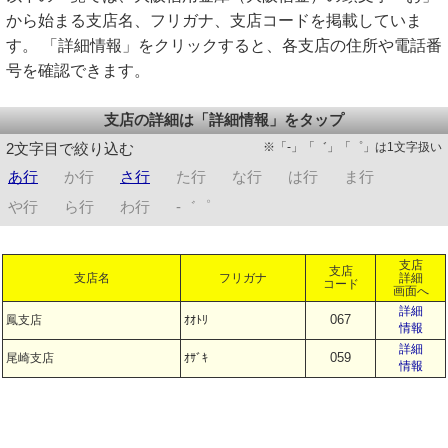
から始まる支店名、フリガナ、支店コードを掲載していま
す。 「詳細情報」をクリックすると、各支店の住所や電話番
号を確認できます。
支店の詳細は「詳細情報」をタップ
※「-」「゛」「゜」は1文字扱い
2文字目で絞り込む
あ行
か行
さ行
た行
な行
は行
ま行
や行
ら行
わ行
-゛゜
支店
支店
支店名
フリガナ
詳細
コード
画面へ
詳細
067
鳳支店
ｵｵﾄﾘ
情報
詳細
059
尾崎支店
ｵｻﾞｷ
情報