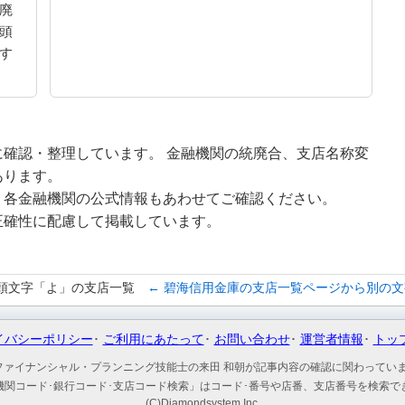
廃
頭
す
確認・整理しています。 金融機関の統廃合、支店名称変
あります。
、各金融機関の公式情報もあわせてご確認ください。
正確性に配慮して掲載しています。
頭文字「よ」の支店一覧
← 碧海信用金庫の支店一覧ページから別の
イバシーポリシー
ご利用にあたって
お問い合わせ
運営者情報
トッ
ファイナンシャル・プランニング技能士の来田 和朝が記事内容の確認に関わってい
機関コード･銀行コード･支店コード検索」はコード･番号や店番、支店番号を検索で
(C)Diamondsystem Inc.