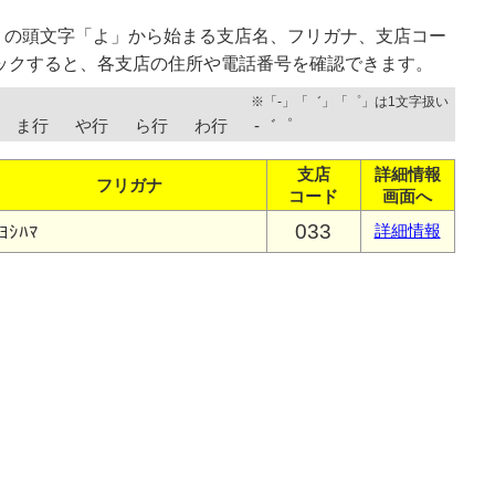
）の頭文字「よ」から始まる支店名、フリガナ、支店コー
ックすると、各支店の住所や電話番号を確認できます。
※「-」「゛」「゜」は1文字扱い
ま行
や行
ら行
わ行
-゛゜
支店
詳細情報
フリガナ
コード
画面へ
033
ﾖｼﾊﾏ
詳細情報