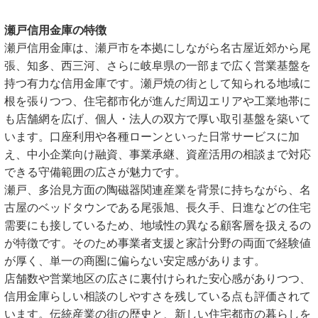
瀬戸信用金庫の特徴
瀬戸信用金庫は、瀬戸市を本拠にしながら名古屋近郊から尾
張、知多、西三河、さらに岐阜県の一部まで広く営業基盤を
持つ有力な信用金庫です。瀬戸焼の街として知られる地域に
根を張りつつ、住宅都市化が進んだ周辺エリアや工業地帯に
も店舗網を広げ、個人・法人の双方で厚い取引基盤を築いて
います。口座利用や各種ローンといった日常サービスに加
え、中小企業向け融資、事業承継、資産活用の相談まで対応
できる守備範囲の広さが魅力です。
瀬戸、多治見方面の陶磁器関連産業を背景に持ちながら、名
古屋のベッドタウンである尾張旭、長久手、日進などの住宅
需要にも接しているため、地域性の異なる顧客層を扱えるの
が特徴です。そのため事業者支援と家計分野の両面で経験値
が厚く、単一の商圏に偏らない安定感があります。
店舗数や営業地区の広さに裏付けられた安心感がありつつ、
信用金庫らしい相談のしやすさを残している点も評価されて
います。伝統産業の街の歴史と、新しい住宅都市の暮らしを