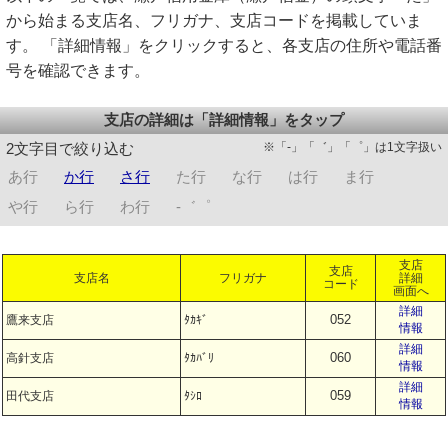
から始まる支店名、フリガナ、支店コードを掲載していま
す。 「詳細情報」をクリックすると、各支店の住所や電話番
号を確認できます。
支店の詳細は「詳細情報」をタップ
※「-」「゛」「゜」は1文字扱い
2文字目で絞り込む
あ行
か行
さ行
た行
な行
は行
ま行
や行
ら行
わ行
-゛゜
支店
支店
支店名
フリガナ
詳細
コード
画面へ
詳細
052
鷹来支店
ﾀｶｷﾞ
情報
詳細
060
高針支店
ﾀｶﾊﾞﾘ
情報
詳細
059
田代支店
ﾀｼﾛ
情報