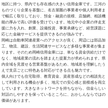
地区に持つ、県内でも存在感の大きい信用金庫です。三河の
ものづくり企業を基盤に、名古屋圏の事業者や個人利用者ま
で幅広く取引しており、預金・融資の規模、店舗網、相談機
能の厚みで高い評価を受けています。地元中小企業の伴走支
援に力を入れ、創業、設備投資、事業承継など、経営課題に
応じた金融サービスを提供できるのが強みです。
岡崎は自動車関連産業へのアクセスが良く、周辺には部品加
工、物流、建設、生活関連サービスなど多様な事業者が集ま
ります。そのため岡崎信用金庫には、単なる資金供給だけで
なく、地域産業の流れを踏まえた提案力が求められます。県
内全域を見渡せる営業基盤があるため、地域差を理解したう
えで支店ごとに特色ある対応ができる点も魅力です。
個人向けでも住宅取得、教育資金、資産形成などの相談先と
して利用される機会が多く、地元での安心感と規模感を両立
しています。大きなネットワークを持ちながら、信金らしい
対話のしやすさを保っているところに、おかしんならではの
価値があります。