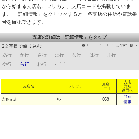
から始まる支店名、フリガナ、支店コードを掲載していま
す。 「詳細情報」をクリックすると、各支店の住所や電話番
号を確認できます。
支店の詳細は「詳細情報」をタップ
※「-」「゛」「゜」は1文字扱い
2文字目で絞り込む
あ行
か行
さ行
た行
な行
は行
ま行
や行
ら行
わ行
-゛゜
支店
支店
支店名
フリガナ
詳細
コード
画面へ
詳細
058
吉良支店
ｷﾗ
情報