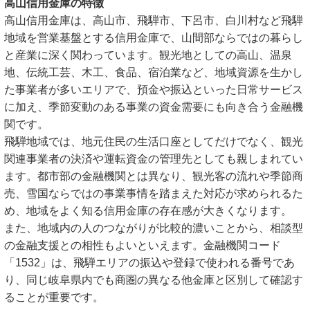
高山信用金庫の特徴
高山信用金庫は、高山市、飛騨市、下呂市、白川村など飛騨
地域を営業基盤とする信用金庫で、山間部ならではの暮らし
と産業に深く関わっています。観光地としての高山、温泉
地、伝統工芸、木工、食品、宿泊業など、地域資源を生かし
た事業者が多いエリアで、預金や振込といった日常サービス
に加え、季節変動のある事業の資金需要にも向き合う金融機
関です。
飛騨地域では、地元住民の生活口座としてだけでなく、観光
関連事業者の決済や運転資金の管理先としても親しまれてい
ます。都市部の金融機関とは異なり、観光客の流れや季節商
売、雪国ならではの事業事情を踏まえた対応が求められるた
め、地域をよく知る信用金庫の存在感が大きくなります。
また、地域内の人のつながりが比較的濃いことから、相談型
の金融支援との相性もよいといえます。金融機関コード
「1532」は、飛騨エリアの振込や登録で使われる番号であ
り、同じ岐阜県内でも商圏の異なる他金庫と区別して確認す
ることが重要です。