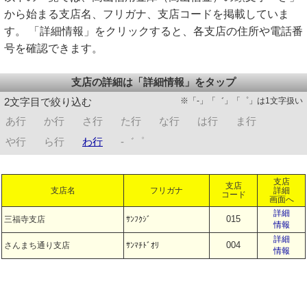
から始まる支店名、フリガナ、支店コードを掲載していま
す。 「詳細情報」をクリックすると、各支店の住所や電話番
号を確認できます。
支店の詳細は「詳細情報」をタップ
※「-」「゛」「゜」は1文字扱い
2文字目で絞り込む
あ行
か行
さ行
た行
な行
は行
ま行
や行
ら行
わ行
-゛゜
支店
支店
支店名
フリガナ
詳細
コード
画面へ
詳細
015
三福寺支店
ｻﾝﾌｸｼﾞ
情報
詳細
004
さんまち通り支店
ｻﾝﾏﾁﾄﾞｵﾘ
情報