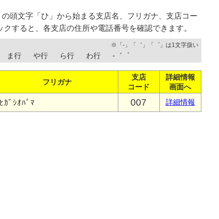
）の頭文字「ひ」から始まる支店名、フリガナ、支店コー
ックすると、各支店の住所や電話番号を確認できます。
※「-」「゛」「゜」は1文字扱い
ま行
や行
ら行
わ行
-゛゜
支店
詳細情報
フリガナ
コード
画面へ
007
ﾋｶﾞｼｵﾊﾞﾏ
詳細情報