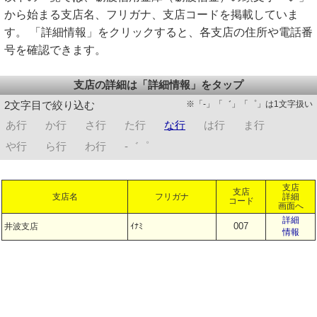
から始まる支店名、フリガナ、支店コードを掲載していま
す。 「詳細情報」をクリックすると、各支店の住所や電話番
号を確認できます。
支店の詳細は「詳細情報」をタップ
※「-」「゛」「゜」は1文字扱い
2文字目で絞り込む
あ行
か行
さ行
た行
な行
は行
ま行
や行
ら行
わ行
-゛゜
支店
支店
支店名
フリガナ
詳細
コード
画面へ
詳細
007
井波支店
ｲﾅﾐ
情報