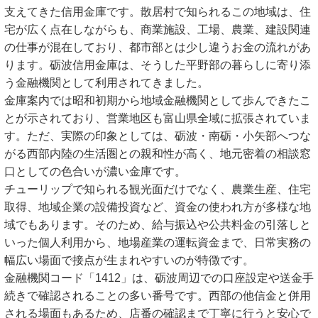
支えてきた信用金庫です。散居村で知られるこの地域は、住
宅が広く点在しながらも、商業施設、工場、農業、建設関連
の仕事が混在しており、都市部とは少し違うお金の流れがあ
ります。砺波信用金庫は、そうした平野部の暮らしに寄り添
う金融機関として利用されてきました。
金庫案内では昭和初期から地域金融機関として歩んできたこ
とが示されており、営業地区も富山県全域に拡張されていま
す。ただ、実際の印象としては、砺波・南砺・小矢部へつな
がる西部内陸の生活圏との親和性が高く、地元密着の相談窓
口としての色合いが濃い金庫です。
チューリップで知られる観光面だけでなく、農業生産、住宅
取得、地域企業の設備投資など、資金の使われ方が多様な地
域でもあります。そのため、給与振込や公共料金の引落しと
いった個人利用から、地場産業の運転資金まで、日常実務の
幅広い場面で接点が生まれやすいのが特徴です。
金融機関コード「1412」は、砺波周辺での口座設定や送金手
続きで確認されることの多い番号です。西部の他信金と併用
される場面もあるため、店番の確認まで丁寧に行うと安心で