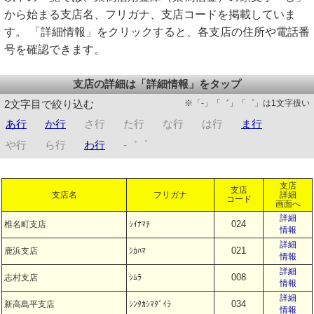
から始まる支店名、フリガナ、支店コードを掲載していま
す。 「詳細情報」をクリックすると、各支店の住所や電話番
号を確認できます。
支店の詳細は「詳細情報」をタップ
※「-」「゛」「゜」は1文字扱い
2文字目で絞り込む
あ行
か行
さ行
た行
な行
は行
ま行
や行
ら行
わ行
-゛゜
支店
支店
支店名
フリガナ
詳細
コード
画面へ
詳細
024
椎名町支店
ｼｲﾅﾏﾁ
情報
詳細
021
鹿浜支店
ｼｶﾊﾏ
情報
詳細
008
志村支店
ｼﾑﾗ
情報
詳細
034
新高島平支店
ｼﾝﾀｶｼﾏﾀﾞｲﾗ
情報