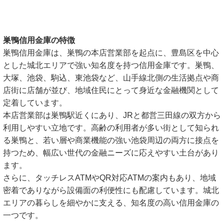
巣鴨信用金庫の特徴
巣鴨信用金庫は、巣鴨の本店営業部を起点に、豊島区を中心
とした城北エリアで強い知名度を持つ信用金庫です。巣鴨、
大塚、池袋、駒込、東池袋など、山手線北側の生活拠点や商
店街に店舗が並び、地域住民にとって身近な金融機関として
定着しています。
本店営業部は巣鴨駅近くにあり、JRと都営三田線の双方から
利用しやすい立地です。高齢の利用者が多い街として知られ
る巣鴨と、若い層や商業機能の強い池袋周辺の両方に接点を
持つため、幅広い世代の金融ニーズに応えやすい土台があり
ます。
さらに、タッチレスATMやQR対応ATMの案内もあり、地域
密着でありながら設備面の利便性にも配慮しています。城北
エリアの暮らしを細やかに支える、知名度の高い信用金庫の
一つです。