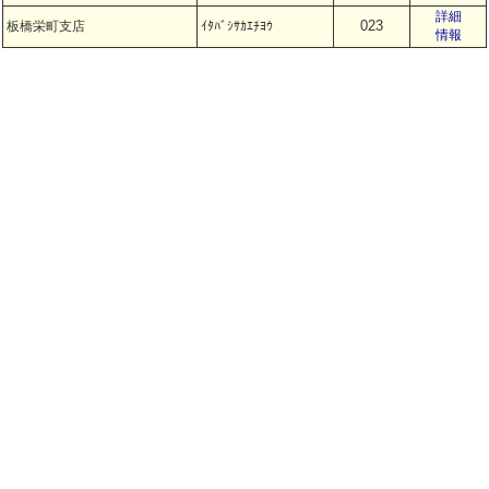
詳細
023
板橋栄町支店
ｲﾀﾊﾞｼｻｶｴﾁﾖｳ
情報