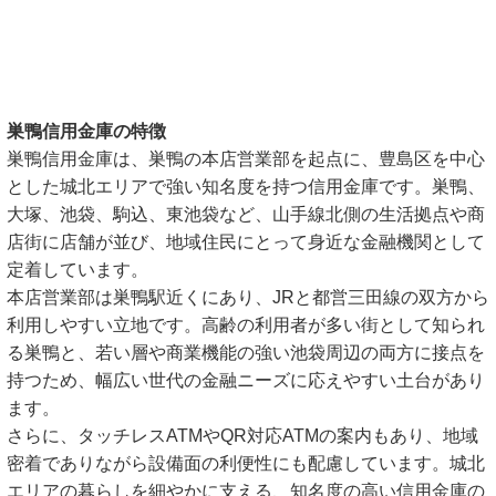
巣鴨信用金庫の特徴
巣鴨信用金庫は、巣鴨の本店営業部を起点に、豊島区を中心
とした城北エリアで強い知名度を持つ信用金庫です。巣鴨、
大塚、池袋、駒込、東池袋など、山手線北側の生活拠点や商
店街に店舗が並び、地域住民にとって身近な金融機関として
定着しています。
本店営業部は巣鴨駅近くにあり、JRと都営三田線の双方から
利用しやすい立地です。高齢の利用者が多い街として知られ
る巣鴨と、若い層や商業機能の強い池袋周辺の両方に接点を
持つため、幅広い世代の金融ニーズに応えやすい土台があり
ます。
さらに、タッチレスATMやQR対応ATMの案内もあり、地域
密着でありながら設備面の利便性にも配慮しています。城北
エリアの暮らしを細やかに支える、知名度の高い信用金庫の