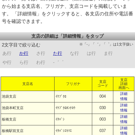
から始まる支店名、フリガナ、支店コードを掲載していま
す。 「詳細情報」をクリックすると、各支店の住所や電話番
号を確認できます。
支店の詳細は「詳細情報」をタップ
※「-」「゛」「゜」は1文字扱い
2文字目で絞り込む
あ行
か行
さ行
た行
な行
は行
ま行
や行
ら行
わ行
-゛゜
支店
支店
支店名
フリガナ
詳細
コード
画面へ
詳細
004
池袋支店
ｲｹﾌﾞｸﾛ
情報
詳細
030
池袋本町支店
ｲｹﾌﾞｸﾛﾎﾝﾁﾖｳ
情報
詳細
003
板橋支店
ｲﾀﾊﾞｼ
情報
詳細
037
板橋駅前支店
ｲﾀﾊﾞｼｴｷﾏｴ
情報