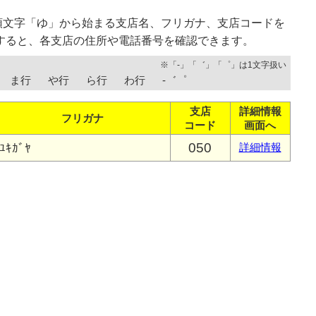
頭文字「ゆ」から始まる支店名、フリガナ、支店コードを
すると、各支店の住所や電話番号を確認できます。
※「-」「゛」「゜」は1文字扱い
ま行
や行
ら行
わ行
-゛゜
支店
詳細情報
フリガナ
コード
画面へ
050
ﾕｷｶﾞﾔ
詳細情報