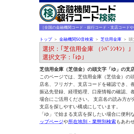
［全国の金融機関コード・銀行コード・支店コードや
トップ
金融機関50音検索
芝信用金庫
頭
選択：｢芝信用金庫 （ｼﾊﾞｼﾝｷﾝ）｣
選択文字：｢ゆ｣
芝信用金庫（芝信金）の頭文字「ゆ」の支
このページでは、芝信用金庫（芝信金）の頭
店名、フリガナ、支店コードを確認でき、
振込先登録、経理処理、口座情報の確認、
場合にご活用ください。 支店名の読み方が
支店を探しやすい構成にしています。
「ゆ」で始まる支店を探したい場合に便利
ップページ
や
所在地別・業態別検索
もあわ