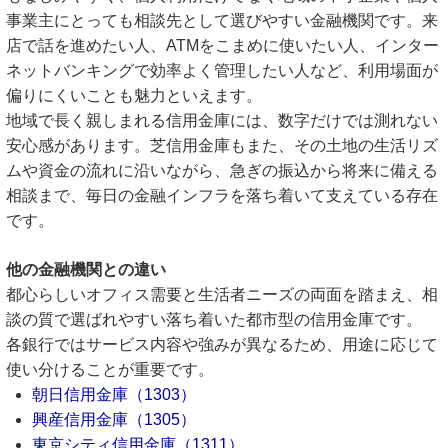
事業主にとっても相談先として選びやすい金融機関です。来
店で話を進めたい人、ATMをこまめに使いたい人、インター
ネットバンキングで効率よく管理したい人など、利用場面が
偏りにくいことも魅力といえます。
地域で長く親しまれる信用金庫には、数字だけでは測れない
安心感があります。芝信用金庫もまた、その土地の生活リズ
ムや資金の流れに沿いながら、急ぎの振込から将来に備える
相談まで、毎日の金融インフラを落ち着いて支えている存在
です。
他の金融機関との違い
都心らしいオフィス需要と生活者ニーズの両面を踏まえ、相
談の質で選ばれやすい落ち着いた都市型の信用金庫です。
各銀行ではサービス内容や強みが異なるため、用途に応じて
使い分けることが重要です。
朝日信用金庫（1303）
興産信用金庫（1305）
東京シティ信用金庫（1311）