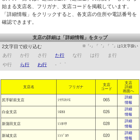
始まる支店名、フリガナ、支店コードを掲載しています。
「詳細情報」をクリックすると、各支店の住所や電話番号を
確認できます。
支店の詳細は「詳細情報」をタップ
※「-」「゛」「゜」は1文字扱い
2文字目で絞り込む
あ行
か行
さ行
た行
な行
は行
ま行
や行
ら行
わ行
-゛゜
支店
支店
支店名
フリガナ
詳細
コード
画面へ
詳細
065
尻手駅前支店
ｼﾂﾃｴｷﾏｴ
情報
詳細
026
白金支店
ｼﾛｶﾈ
情報
詳細
028
新蒲田支店
ｼﾝｶﾏﾀ
情報
詳細
020
新城支店
ｼﾝｼﾞﾖｳ
情報