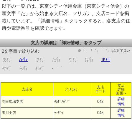
以下の一覧では、東京シティ信用金庫（東京シティ信金）の
頭文字「た」から始まる支店名、フリガナ、支店コードを掲
載しています。 「詳細情報」をクリックすると、各支店の住
所や電話番号を確認できます。
支店の詳細は「詳細情報」をタップ
※「-」「゛」「゜」は1文字扱い
2文字目で絞り込む
あ行
か行
さ行
た行
な行
は行
ま行
や行
ら行
わ行
-゛゜
支店
支店
支店名
フリガナ
詳細
コード
画面へ
詳細
042
高田馬場支店
ﾀｶﾀﾞﾉﾊﾞﾊﾞ
情報
詳細
045
玉川支店
ﾀﾏｶﾞﾜ
情報