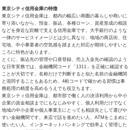
東京シティ信用金庫の特徴
東京シティ信用金庫は、都内の幅広い商圏の暮らしや商いに
寄り添いながら、預金、振込、各種ローン、資産形成の相談
などを身近な距離で支える信用金庫です。大手銀行のような
一律のサービスイメージとは少し異なり、地域の商店街、住
宅地、中小事業者の空気感を踏まえた対応が期待しやすいと
ころに特色があります。
とくに、振込先の管理や口座登録、売上入金先の確認のよう
な日常実務では、金融機関コード「1311」を正確に確認する
ことが大切です。名称だけで判断すると似た名前の金融機関
と混同することもあるため、4桁コードで確かめる習慣は事
務処理の精度を高めるうえでも役立ちます。
東京シティ信用金庫は、都市部で働く人の決済利用から中小
企業の資金相談までにもなじみやすく、個人利用だけでなく
地域の中小企業や個人事業主にとっても相談先として選びや
すい金融機関です。来店で話を進めたい人、ATMをこまめに
使いたい人、インターネットバンキングで効率よく管理した