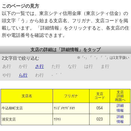
このページの見方
以下の一覧では、東京シティ信用金庫（東京シティ信金）の
頭文字「う」から始まる支店名、フリガナ、支店コードを掲
載しています。 「詳細情報」をクリックすると、各支店の住
所や電話番号を確認できます。
支店の詳細は「詳細情報」をタップ
※「-」「゛」「゜」は1文字扱い
2文字目で絞り込む
あ行
か行
さ行
た行
な行
は行
ま行
や行
ら行
わ行
-゛゜
支店
支店
支店名
フリガナ
詳細
コード
画面へ
詳細
054
牛込柳町支店
ｳｼｺﾞﾒﾔﾅｷﾞﾁﾖｳ
情報
詳細
023
浦安支店
ｳﾗﾔｽ
情報