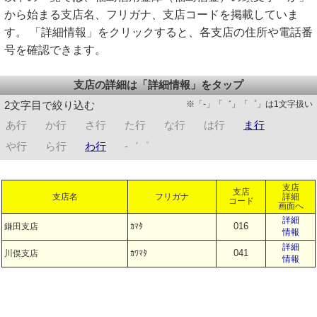
から始まる支店名、フリガナ、支店コードを掲載していま
す。 「詳細情報」をクリックすると、各支店の住所や電話番
号を確認できます。
支店の詳細は「詳細情報」をタップ
※「-」「゛」「゜」は1文字扱い
2文字目で絞り込む
あ行
か行
さ行
た行
な行
は行
ま行
や行
ら行
わ行
-゛゜
支店
支店
支店名
フリガナ
詳細
コード
画面へ
詳細
016
鎌田支店
ｶﾏﾀ
情報
詳細
041
川俣支店
ｶﾜﾏﾀ
情報