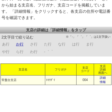
から始まる支店名、フリガナ、支店コードを掲載していま
す。 「詳細情報」をクリックすると、各支店の住所や電話番
号を確認できます。
支店の詳細は「詳細情報」をタップ
※「-」「゛」「゜」は1文字扱い
2文字目で絞り込む
あ行
か行
さ行
た行
な行
は行
ま行
や行
ら行
わ行
-゛゜
支店
支店
支店名
フリガナ
詳細
コード
画面へ
詳細
004
常盤台支店
ﾄｷﾜﾀﾞｲ
情報