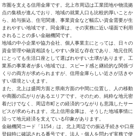
市圏を支える信用金庫です。北上市周辺は工業団地や物流拠
点の集積が進んでおり、地域の就業人口も比較的厚いことか
ら、給与振込、住宅関連、事業資金など幅広い資金需要が生
まれやすい地域です。同金庫は、その実務に近い場面で利用
されることの多い金融機関です。
地域の中小企業や協力会社、個人事業主にとっては、日々の
資金管理や融資相談をしやすい身近な存在であり、地元住民
にとっても生活口座として選ばれやすい土壌があります。工
業系の事業者が多い地域では、スピード感と継続的な関係づ
くりの両方が求められますが、信用金庫らしい近さが活きや
すい環境といえます。
また、北上は盛岡方面と県南方面の中間に位置し、人の移動
や商圏の広がりがあるエリアです。そのため、純粋な地元密
着だけでなく、周辺市町との経済的つながりも意識したサー
ビスが求められます。北上信用金庫は、そうした地域事情に
沿って地元経済を支えている印象があります。
金融機関コード「1154」は、北上周辺での振込手続きや口座
登録時に確認される番号です。法人・個人を問わず実務で使