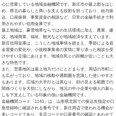
心に営業している地域金融機関です。新庄市や最上郡をはじ
め、県北の暮らしと商いを支える役割を担っており、給与振
込、口座振替、事業資金の相談など、日常の金融手続きで利
用されやすい信用金庫です。
最上地域は、豪雪地帯ならではの生活環境に加え、農業、建
設、地域商業、福祉、観光などが地域経済を支えています。
新庄信用金庫は、こうした地域事情を踏まえ、季節による資
金需要の変化や、小規模事業者の実情に寄り添った相談を受
けやすい立場にあります。地域住民との距離が近いことも大
きな特色です。
また、営業地区は最上地方だけにとどまらず、周辺の市町に
も広がっており、地域の移動や通勤圏を意識した使いやすさ
もあります。広域の大手行とは異なり、顔の見える範囲での
関係づくりを大切にしながら、地元の中小企業や個人の暮ら
しを下支えしている印象の強い金融機関です。
金融機関コード「1143」は、山形県北部での振込先指定や口
座登録時に確認される番号です。新庄周辺で使われる機会が
多いコードであり、支店コードや口座番号の確認とあわせて