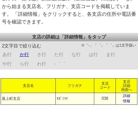
から始まる支店名、フリガナ、支店コードを掲載していま
す。 「詳細情報」をクリックすると、各支店の住所や電話番
号を確認できます。
支店の詳細は「詳細情報」をタップ
※「-」「゛」「゜」は1文字扱い
2文字目で絞り込む
あ行
か行
さ行
た行
な行
は行
ま行
や行
ら行
わ行
-゛゜
支店
支店
支店名
フリガナ
詳細
コード
画面へ
詳細
038
最上町支店
ﾓｶﾞﾐﾏﾁ
情報