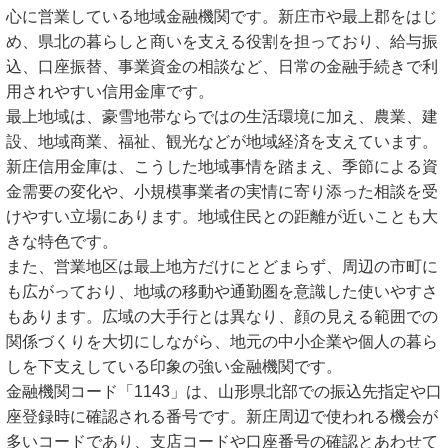
心に営業している地域金融機関です。新庄市や最上郡をはじ
め、県北の暮らしと商いを支える役割を担っており、給与振
込、口座振替、事業資金の相談など、日常の金融手続きで利
用されやすい信用金庫です。
最上地域は、豪雪地帯ならではの生活環境に加え、農業、建
設、地域商業、福祉、観光などが地域経済を支えています。
新庄信用金庫は、こうした地域事情を踏まえ、季節による資
金需要の変化や、小規模事業者の実情に寄り添った相談を受
けやすい立場にあります。地域住民との距離が近いことも大
きな特色です。
また、営業地区は最上地方だけにとどまらず、周辺の市町に
も広がっており、地域の移動や通勤圏を意識した使いやすさ
もあります。広域の大手行とは異なり、顔の見える範囲での
関係づくりを大切にしながら、地元の中小企業や個人の暮ら
しを下支えしている印象の強い金融機関です。
金融機関コード「1143」は、山形県北部での振込先指定や口
座登録時に確認される番号です。新庄周辺で使われる機会が
多いコードであり、支店コードや口座番号の確認とあわせて