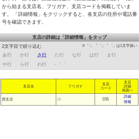
から始まる支店名、フリガナ、支店コードを掲載していま
す。 「詳細情報」をクリックすると、各支店の住所や電話番
号を確認できます。
支店の詳細は「詳細情報」をタップ
※「-」「゛」「゜」は1文字扱い
2文字目で絞り込む
あ行
か行
さ行
た行
な行
は行
ま行
や行
ら行
わ行
-゛゜
支店
支店
支店名
フリガナ
詳細
コード
画面へ
詳細
035
西支店
ﾆｼ
情報