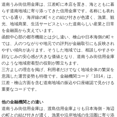
道南うみ街信用金庫は、江差町に本店を置き、海とともに暮
らす道南地域に寄り添ってきた信用金庫です。名称にも表れ
ている通り、海岸線の町々との結び付きが色濃く、漁業、観
光、地域商業、生活サービスといった道南らしい産業と日常
を金融面から支えています。
函館中心部の都市機能とは少し違い、檜山や日本海側の町々
では、人のつながりや地元での評判が金融取引にも反映され
やすい傾向があります。そうした地域では、相談しやすさや
顔なじみの安心感が大きな価値となり、道南うみ街信用金庫
のような地域密着型の役割が際立ちます。
三方よしの理念を掲げ、利用者だけでなく地域全体の繁栄を
意識した運営姿勢も特徴です。金融機関コード「1014」は、
江差・檜山方面を含む道南地域の振込や口座確認で見かける
重要なコードです。
他の金融機関との違い
道南うみ街信用金庫は、渡島信用金庫よりも日本海側・海辺
の町との結び付きが濃く、漁業や沿岸地域の生活圏に寄り添