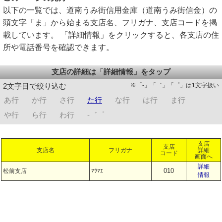
以下の一覧では、道南うみ街信用金庫（道南うみ街信金）の
頭文字「ま」から始まる支店名、フリガナ、支店コードを掲
載しています。 「詳細情報」をクリックすると、各支店の住
所や電話番号を確認できます。
支店の詳細は「詳細情報」をタップ
※「-」「゛」「゜」は1文字扱い
2文字目で絞り込む
あ行
か行
さ行
た行
な行
は行
ま行
や行
ら行
わ行
-゛゜
支店
支店
支店名
フリガナ
詳細
コード
画面へ
詳細
010
松前支店
ﾏﾂﾏｴ
情報